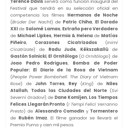
Terence Davis
servirá como función inaugural del
Festival que tendrá en su selección oficial en
competencia los filmes
Hermanos de Noche
(
Brüder Der Nacht
) de
Patric Chiha
,
El Dorado
XXI
de
Salomé Lamas
,
Extraño pero Verdadero
de
Michael Lipkes
,
Hermia & Helena
de
Matías
Piñeiro
,
Corazones Cicatrizados
(
Inimi
Cicatrizate
) de
Radu Jude
,
Kékszakallú
de
Gastón Solnicki
,
El Ornitólogo
(
O Ornitólogo
) de
Joao Pedro Rodrigues
,
Bomba de Poder
Popular: El Diario de la Rosa de Vietnam
(
People Power Bombshell: The Diary of Vietnam
Rose
) de
John Torres
,
Rey
(
King
) de
Niles
Atallah
,
Todas las Ciudades del Norte
(
Svi
Severni Gradovi
) de
Dane Komljen
,
Los Tiempos
Felices Llegarán Pronto
(
I Tempi Felici Verranno
Presto
) de
Alessandro Comodin
y
Tormentero
de
Rubén Imaz
. El filme ganador se llevará el
Premio Puma y cien mil pesos.