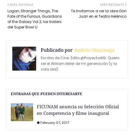
MÁS ANTIGUA
MÁS RECIENTE
Logan, Stranger Things, The
Te invitamos a ver la obra Don
Fate of the Furious, Guardians
Juan en el Teatro Helénico
of the Galaxy Vol 2; los trailers
del Super Bowl LI
Publicado por
Andrés Olascoaga
Escribo de Cine. Edito @ProyectorMX. Quiero
ser el William Miller de mi generación (y la
vida real).
ENTRADAS QUE PUEDEN INTERESARTE
FICUNAM anuncia su Selección Oficial
en Competencia y filme inaugural
February 07, 2017