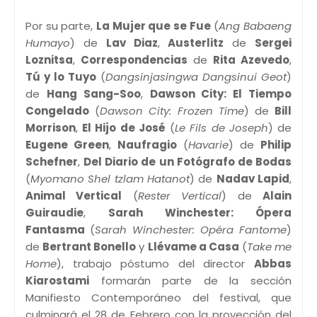
Por su parte,
La Mujer que se Fue
(
Ang Babaeng
Humayo
) de
Lav Diaz
,
Austerlitz
de
Sergei
Loznitsa
,
Correspondencias
de
Rita Azevedo
,
Tú y lo Tuyo
(
Dangsinjasingwa Dangsinui Geot
)
de
Hang Sang-Soo
,
Dawson City: El Tiempo
Congelado
(
Dawson City: Frozen Time
) de
Bill
Morrison
,
El Hijo de José
(
Le Fils de Joseph
) de
Eugene Green
,
Naufragio
(
Havarie
) de
Philip
Schefner
,
Del Diario de un Fotógrafo de Bodas
(
Myomano Shel tzlam Hatanot
) de
Nadav Lapid
,
Animal Vertical
(
Rester Vertical
) de
Alain
Guiraudie
,
Sarah Winchester: Ópera
Fantasma
(
Sarah Winchester: Opéra Fantome
)
de
Bertrant Bonello
y
Llévame a Casa
(
Take me
Home
), trabajo póstumo del director
Abbas
Kiarostami
formarán parte de la sección
Manifiesto Contemporáneo del festival, que
culminará el 28 de Febrero con la proyección del