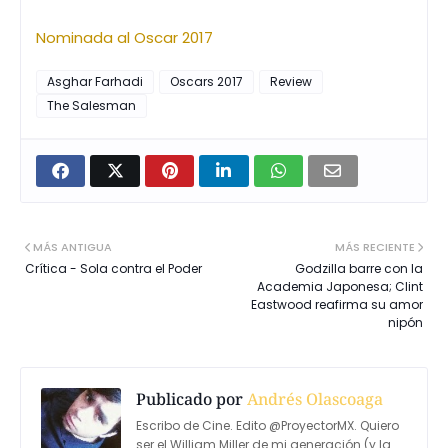
Nominada al Oscar 2017
Asghar Farhadi
Oscars 2017
Review
The Salesman
MÁS ANTIGUA
MÁS RECIENTE
Crítica - Sola contra el Poder
Godzilla barre con la
Academia Japonesa; Clint
Eastwood reafirma su amor
nipón
Publicado por
Andrés Olascoaga
Escribo de Cine. Edito @ProyectorMX. Quiero
ser el William Miller de mi generación (y la