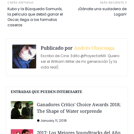
MÁS ANTIGUA
MÁS RECIENTE
Kubo y la Búsqueda Samurái,
¡Gánate una sudadera de
la película que debió ganar el
Logan!
Oscar, llega a los formatos
caseros
Publicado por
Andrés Olascoaga
Escribo de Cine. Edito @ProyectorMX. Quiero
ser el William Miller de mi generación (y la
vida real).
ENTRADAS QUE PUEDEN INTERESARTE
Ganadores Critics' Choice Awards 2018;
The Shape of Water sorprende
January 11, 2018
2017: Los Mejores Soundtracks del Año