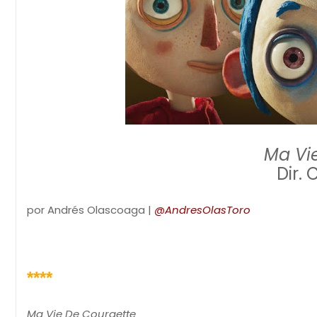
Ma Vi
Dir.
por Andrés Olascoaga |
@AndresOlasToro
****
Ma Vie De Courgette