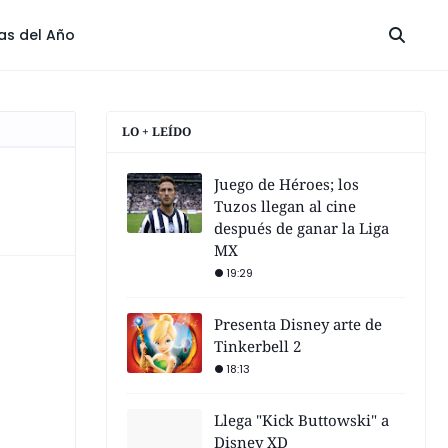
las del Año
LO + LEÍDO
Juego de Héroes; los
Tuzos llegan al cine
después de ganar la Liga
MX
19:29
Presenta Disney arte de
Tinkerbell 2
18:13
Llega "Kick Buttowski" a
Disney XD