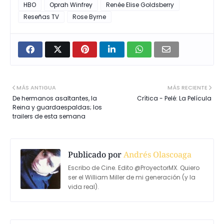
HBO
Oprah Winfrey
Renée Elise Goldsberry
Reseñas TV
Rose Byrne
MÁS ANTIGUA
MÁS RECIENTE
De hermanos asaltantes, la
Crítica - Pelé: La Película
Reina y guardaespaldas; los
trailers de esta semana
Publicado por
Andrés Olascoaga
Escribo de Cine. Edito @ProyectorMX. Quiero
ser el William Miller de mi generación (y la
vida real).