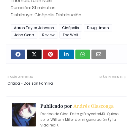
Thomas, Laith Nakli
Duración: 81 minutos
Distribuye: Cinépolis Distribución
Aaron Taylor Johnson
Cinépolis
Doug Liman
John Cena
Review
The Wall
MÁS ANTIGUA
MÁS RECIENTE
Crítica - Dos son Familia
Publicado por
Andrés Olascoaga
Escribo de Cine. Edito @ProyectorMX. Quiero
ser el William Miller de mi generación (y la
vida real).