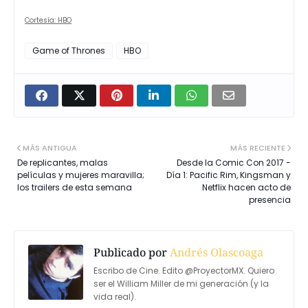
Cortesía: HBO
Game of Thrones
HBO
MÁS ANTIGUA
MÁS RECIENTE
De replicantes, malas
Desde la Comic Con 2017 -
películas y mujeres maravilla;
Día 1: Pacific Rim, Kingsman y
los trailers de esta semana
Netflix hacen acto de
presencia
Publicado por
Andrés Olascoaga
Escribo de Cine. Edito @ProyectorMX. Quiero
ser el William Miller de mi generación (y la
vida real).