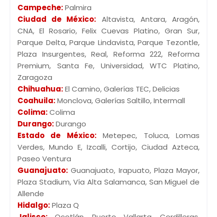
Campeche:
Palmira
Ciudad de México:
Altavista, Antara, Aragón,
CNA, El Rosario, Felix Cuevas Platino, Gran Sur,
Parque Delta, Parque Lindavista, Parque Tezontle,
Plaza Insurgentes, Real, Reforma 222, Reforma
Premium, Santa Fe, Universidad, WTC Platino,
Zaragoza
Chihuahua:
El Camino, Galerías TEC, Delicias
Coahuila:
Monclova, Galerías Saltillo, Intermall
Colima:
Colima
Durango:
Durango
Estado de México:
Metepec, Toluca, Lomas
Verdes, Mundo E, Izcalli, Cortijo, Ciudad Azteca,
Paseo Ventura
Guanajuato:
Guanajuato, Irapuato, Plaza Mayor,
Plaza Stadium, Vía Alta Salamanca, San Miguel de
Allende
Hidalgo:
Plaza Q
Jalisco:
Ocotlán, Puerto Vallarta, Cordilleras,