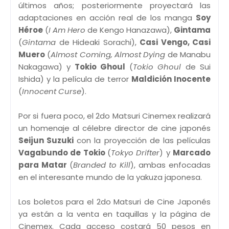
últimos años; posteriormente proyectará las
adaptaciones en acción real de los manga
Soy
Héroe
(
I Am Hero
de Kengo Hanazawa),
Gintama
(
Gintama
de Hideaki Sorachi),
Casi Vengo, Casi
Muero
(
Almost Coming, Almost Dying
de Manabu
Nakagawa) y
Tokio Ghoul
(
Tokio Ghoul
de Sui
Ishida) y la película de terror
Maldición Inocente
(
Innocent Curse
).
Por si fuera poco, el 2do Matsuri Cinemex realizará
un homenaje al célebre director de cine japonés
Seijun Suzuki
con la proyección de las películas
Vagabundo de Tokio
(
Tokyo Drifter
) y
Marcado
para Matar
(
Branded to Kill
), ambas enfocadas
en el interesante mundo de la yakuza japonesa.
Los boletos para el 2do Matsuri de Cine Japonés
ya están a la venta en taquillas y la página de
Cinemex. Cada acceso costará 50 pesos en