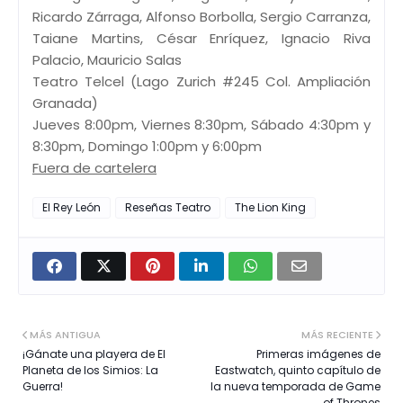
Ricardo Zárraga, Alfonso Borbolla, Sergio Carranza,
Taiane Martins, César Enríquez, Ignacio Riva
Palacio, Mauricio Salas
Teatro Telcel (Lago Zurich #245 Col. Ampliación
Granada)
Jueves 8:00pm, Viernes 8:30pm, Sábado 4:30pm y
8:30pm, Domingo 1:00pm y 6:00pm
Fuera de cartelera
El Rey León
Reseñas Teatro
The Lion King
MÁS ANTIGUA
MÁS RECIENTE
¡Gánate una playera de El
Primeras imágenes de
Planeta de los Simios: La
Eastwatch, quinto capítulo de
Guerra!
la nueva temporada de Game
of Thrones