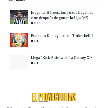
Juego de Héroes; los Tuzos llegan al
cine después de ganar la Liga MX
19:29
Presenta Disney arte de Tinkerbell 2
18:13
Llega "Kick Buttowski" a Disney XD
21:13