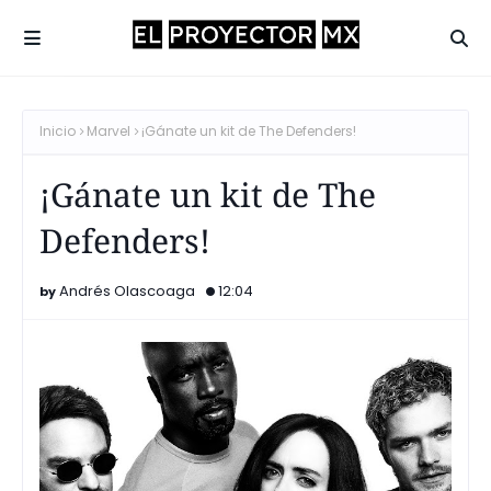
Inicio
Marvel
¡Gánate un kit de The Defenders!
¡Gánate un kit de The
Defenders!
Andrés Olascoaga
12:04