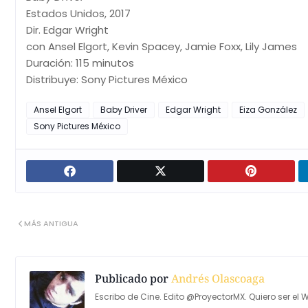
Estados Unidos, 2017
Dir. Edgar Wright
con Ansel Elgort, Kevin Spacey, Jamie Foxx, Lily James
Duración: 115 minutos
Distribuye: Sony Pictures México
Ansel Elgort
Baby Driver
Edgar Wright
Eiza González
Sony Pictures México
MÁS ANTIGUA
Publicado por
Andrés Olascoaga
Escribo de Cine. Edito @ProyectorMX. Quiero ser el W