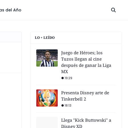
las del Año
LO + LEÍDO
Juego de Héroes; los
Tuzos llegan al cine
después de ganar la Liga
MX
19:29
Presenta Disney arte de
Tinkerbell 2
18:13
Llega "Kick Buttowski" a
Disney XD