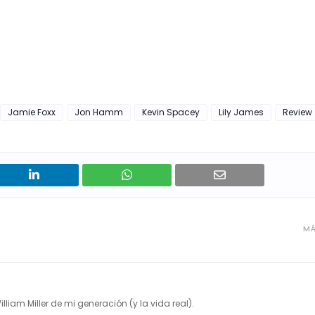
Jamie Foxx
Jon Hamm
Kevin Spacey
Lily James
Review
MÁ
illiam Miller de mi generación (y la vida real).