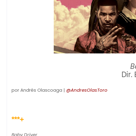
B
Dir.
por Andrés Olascoaga |
@AndresOlasToro
***+
Baby Driver