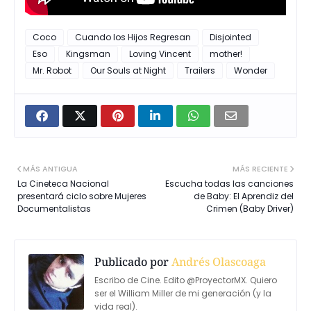
Coco
Cuando los Hijos Regresan
Disjointed
Eso
Kingsman
Loving Vincent
mother!
Mr. Robot
Our Souls at Night
Trailers
Wonder
MÁS ANTIGUA
MÁS RECIENTE
La Cineteca Nacional
Escucha todas las canciones
presentará ciclo sobre Mujeres
de Baby: El Aprendiz del
Documentalistas
Crimen (Baby Driver)
Publicado por
Andrés Olascoaga
Escribo de Cine. Edito @ProyectorMX. Quiero
ser el William Miller de mi generación (y la
vida real).