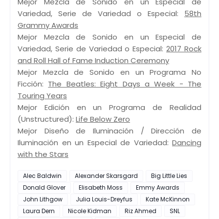
Mejor Mezcla de Sonido en un Especial de
Variedad, Serie de Variedad o Especial:
58th
Grammy Awards
Mejor Mezcla de Sonido en un Especial de
Variedad, Serie de Variedad o Especial:
2017 Rock
and Roll Hall of Fame Induction Ceremony
Mejor Mezcla de Sonido en un Programa No
Ficción:
The Beatles: Eight Days a Week - The
Touring Years
Mejor Edición en un Programa de Realidad
(Unstructured):
Life Below Zero
Mejor Diseño de Iluminación / Dirección de
Iluminación en un Especial de Variedad:
Dancing
with the Stars
Alec Baldwin
Alexander Skarsgard
Big Little Lies
Donald Glover
Elisabeth Moss
Emmy Awards
John Lithgow
Julia Louis-Dreyfus
Kate McKinnon
Laura Dern
Nicole Kidman
Riz Ahmed
SNL