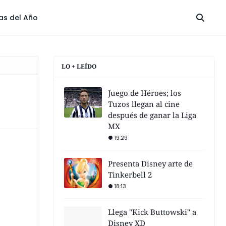
las del Año
LO + LEÍDO
Juego de Héroes; los
Tuzos llegan al cine
después de ganar la Liga
MX
19:29
Presenta Disney arte de
Tinkerbell 2
18:13
Llega "Kick Buttowski" a
Disney XD