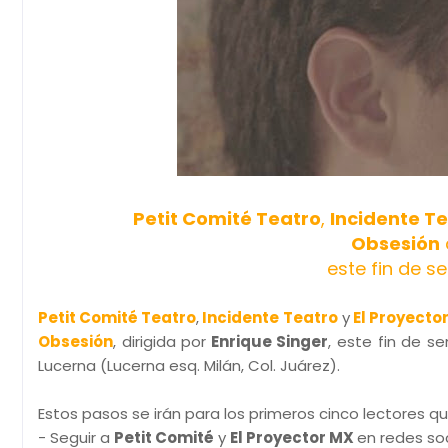
Petit Comité Teatro
,
Incidente T
Obsesión
este fin de s
Petit Comité Teatro
,
Incidente Teatro
y
El Proyecto
Obsesión
, dirigida por
Enrique Singer
, este fin de 
Lucerna (Lucerna esq. Milán, Col. Juárez).
Estos pasos se irán para los primeros cinco lectores q
- Seguir a
Petit Comité
y
El Proyector MX
en redes so