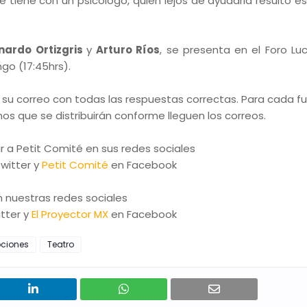
 tiene con un psicólogo, quien lejos de ayudarla resultó e
nardo Ortizgris
y
Arturo Ríos
, se presenta en el Foro Lu
ngo (17:45hrs).
 su correo con todas las respuestas correctas. Para cada f
s que se distribuirán conforme lleguen los correos.
a Petit Comité en sus redes sociales
witter y
Petit Comité
en Facebook
 nuestras redes sociales
tter y
El Proyector MX
en Facebook
ciones
Teatro