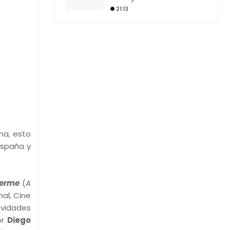
21:13
na, esto
España y
Verme
(
A
nal, Cine
ividades
or
Diego