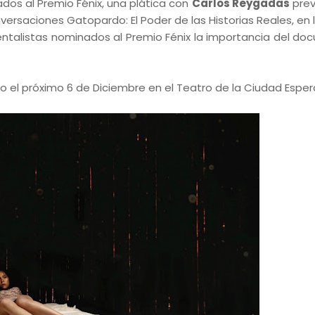
dos al Premio Fénix, una plática con
Carlos Reygadas
prev
ersaciones Gatopardo: El Poder de las Historias Reales, en 
entalistas nominados al Premio Fénix la importancia del do
o el próximo 6 de Diciembre en el Teatro de la Ciudad Espera