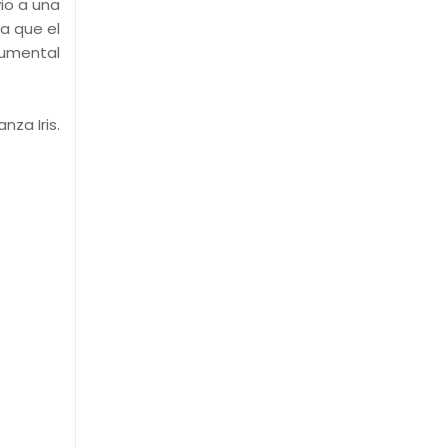
io a una
la que el
cumental
nza Iris.