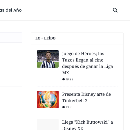
las del Año
LO + LEÍDO
Juego de Héroes; los
Tuzos llegan al cine
después de ganar la Liga
MX
19:29
Presenta Disney arte de
Tinkerbell 2
18:13
Llega "Kick Buttowski" a
Disney XD