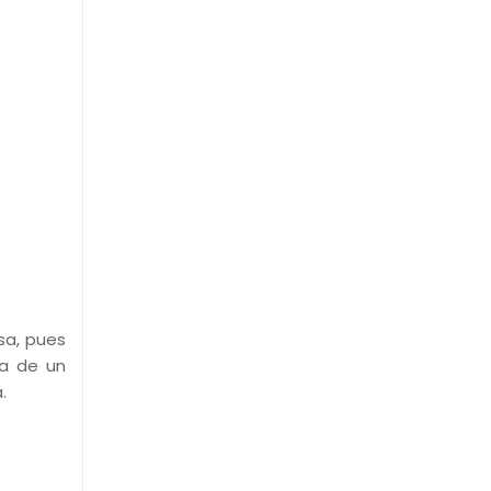
sa, pues
da de un
.