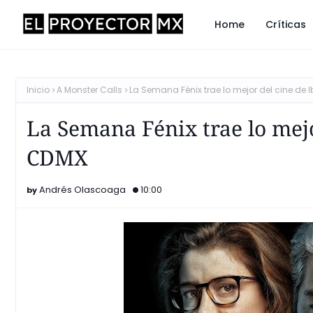
Home
Críticas
Inicio
A Monster Calls
La Semana Fénix trae lo mejor del cine de
La Semana Fénix trae lo mejo
CDMX
Andrés Olascoaga
10:00