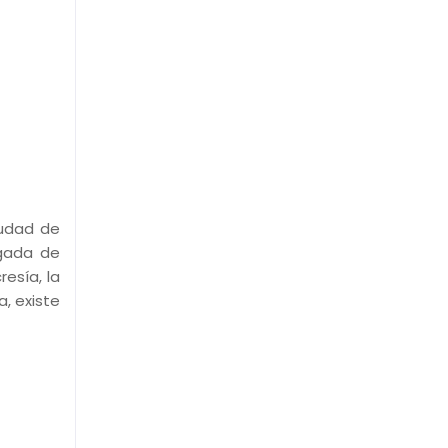
iudad de
egada de
resía, la
, existe