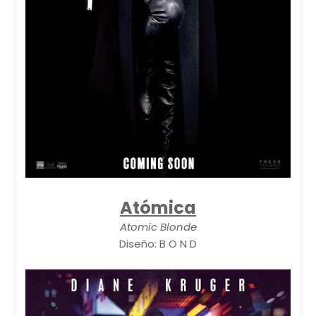
Atómica
Atomic Blonde
Diseño: B O N D