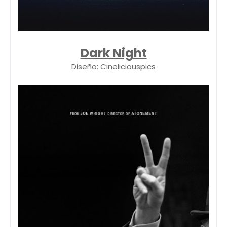
Dark Night
Diseño: Cineliciouspics