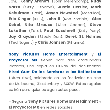
Jovi),
Kenny Aronoff
(John Mellencamp),
Rudy
Sarzo
(Ozzy Osborne),
Justin Derrico
,
Mark
Schulman
(P!nk),
Jason Newsted
(Metallica),
Eric Singer
(KISS),
John 5
(Rob Zombie),
Glen
Sobel
,
Nita Strauss
(Alice Cooper),
Steve
Lukather
(Toto),
Paul Buschnell
(Katy Perry),
Jay Graydon
(Steely Dan),
Derek St. Holmes
(Ted Nugent) y
Chris Johnson
(Rihanna).
Sony Pictures Home Entertainment
y
El
Proyector MX
tienen para tres afortunados
lectores, una copia en BluRay del documental
Hired Gun: De las Sombras a los Reflectores
(
Hired Gun
), celebrada en los festivales de cine
de Melbourne, Glastonbury y SXSW. Estos regalos
se irán para quienes sigan estos pasos:
- Seguir a
Sony Pictures Home Entertainment
y
El Proyector MX
en redes sociales