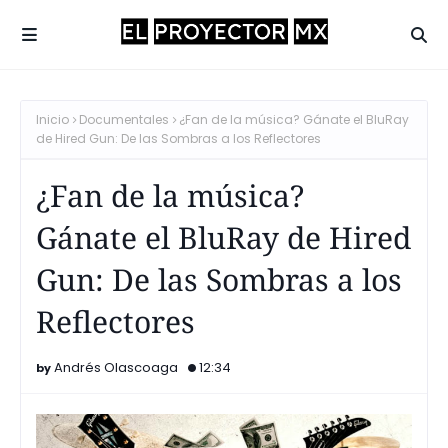
Inicio
Documentales
¿Fan de la música? Gánate el BluRay
de Hired Gun: De las Sombras a los Reflectores
¿Fan de la música?
Gánate el BluRay de Hired
Gun: De las Sombras a los
Reflectores
Andrés Olascoaga
12:34