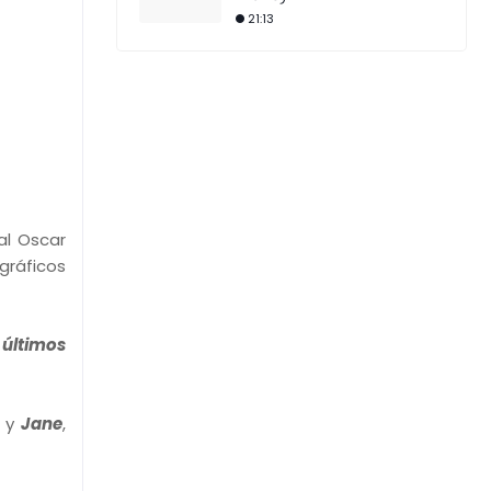
21:13
al Oscar
gráficos
 últimos
a y
Jane
,