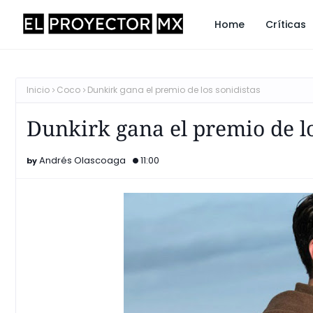
Home
Críticas
Inicio
Coco
Dunkirk gana el premio de los sonidistas
Dunkirk gana el premio de lo
Andrés Olascoaga
11:00