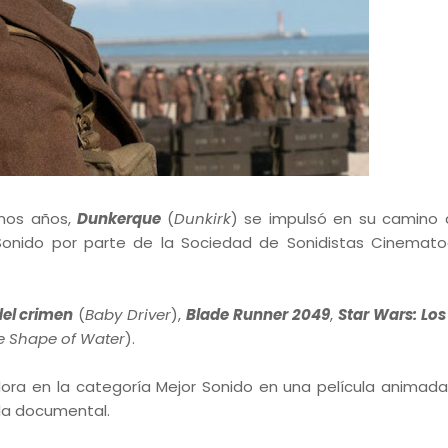
imos años,
Dunkerque
(
Dunkirk
) se impulsó en su camino 
onido por parte de la Sociedad de Sonidistas Cinemato
del crimen
(
Baby Driver
),
Blade Runner 2049
,
Star Wars: Los
e Shape of Water
).
dora en la categoría Mejor Sonido en una película animad
ula documental.