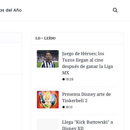
las del Año
LO + LEÍDO
Juego de Héroes; los
Tuzos llegan al cine
después de ganar la Liga
MX
19:29
Presenta Disney arte de
Tinkerbell 2
18:13
Llega "Kick Buttowski" a
Disney XD