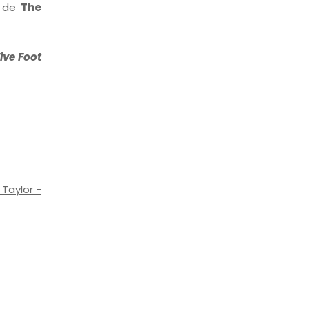
de
The
ive Foot
 Taylor -