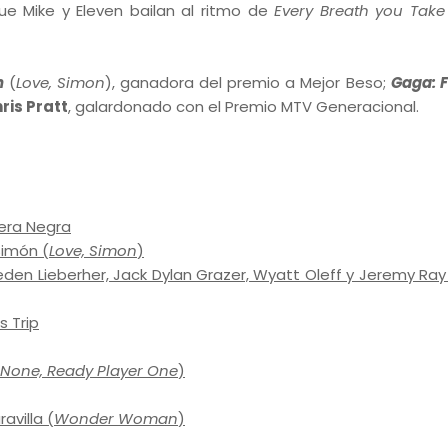
e Mike y Eleven bailan al ritmo de
Every Breath you Take
n
(
Love, Simon
), ganadora del premio a Mejor Beso;
Gaga: F
ris Pratt
, galardonado con el Premio MTV Generacional.
era Negra
Simón (
Love, Simon
)
Jaeden Lieberher, Jack Dylan Grazer, Wyatt Oleff y Jeremy Ray
s Trip
 None, Ready Player One
)
avilla (
Wonder Woman
)