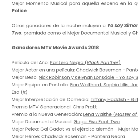
Mejor Momento Musical para aquella escena en la qu
Police
.
Otros ganadores de la noche incluyen a
Yo soy Simo
Two
, premiada como el Mejor Documental Musical y
Ch
Ganadores MTV Movie Awards 2018
Película del Año:
Pantera Negra (
Black Panther
)
Mejor Actor en una película:
Chadwick Boseman - Pant
Mejor Beso:
Nick Robinson y Keiynan Lonsdale - Yo soy 
Mejor Equipo en Pantalla:
Finn Wolfhard, Sophia Lillis, 
Eso (
It
)
Mejor Interpretación de Comedia:
Tiffany Haddish - Girl
Premio MTV Generacional:
Chris Pratt
Premio a la Nueva Generación:
Lena Waithe (
Master of
Mejor Documental Musical:
Gaga: Five Foot Two
Mejor Pelea:
Gal Gadot vs el ejército alemán - Mujer Mar
Mejor Héroe:
Chadwick Boseman - Pantera Negra