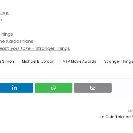
ings
e
Things
he Kardashians
reath you Take
- Stranger Things
e Simon
Michael B. Jordan
MTV Movie Awards
Stranger Thing
MÁ
La Guía Total del