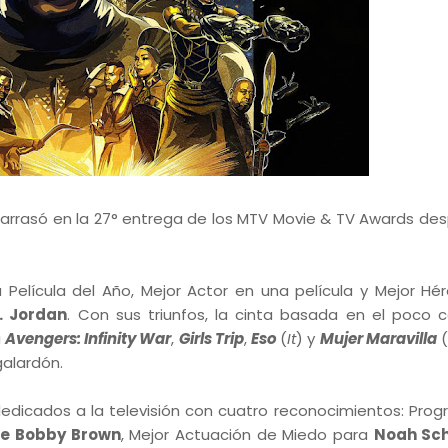
 arrasó en la 27° entrega de los MTV Movie & TV Awards de
 Película del Año, Mejor Actor en una película y Mejor Hé
. Jordan
. Con sus triunfos, la cinta basada en el poco 
a
Avengers: Infinity War
,
Girls Trip
,
Eso
(
It
) y
Mujer Maravilla
galardón.
edicados a la televisión con cuatro reconocimientos: Pro
lie Bobby Brown
, Mejor Actuación de Miedo para
Noah Sc