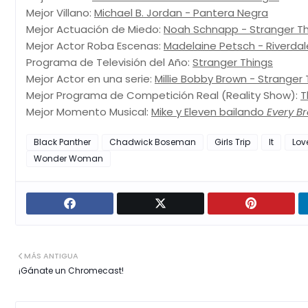
Mejor Villano:
Michael B. Jordan - Pantera Negra
Mejor Actuación de Miedo:
Noah Schnapp - Stranger Th
Mejor Actor Roba Escenas:
Madelaine Petsch - Riverdal
Programa de Televisión del Año:
Stranger Things
Mejor Actor en una serie:
Millie Bobby Brown - Stranger 
Mejor Programa de Competición Real (Reality Show):
T
Mejor Momento Musical:
Mike y Eleven bailando
Every B
Black Panther
Chadwick Boseman
Girls Trip
It
Lov
Wonder Woman
MÁS ANTIGUA
¡Gánate un Chromecast!