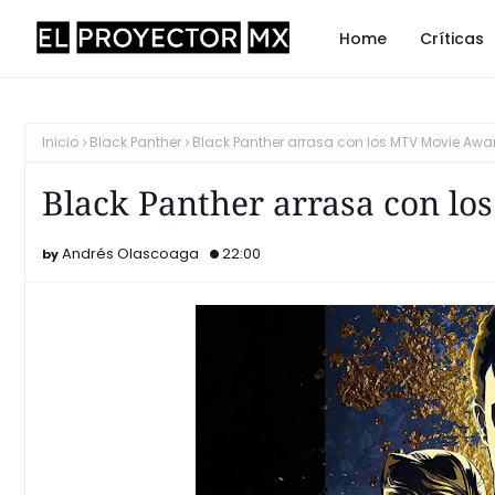
Home
Críticas
Inicio
Black Panther
Black Panther arrasa con los MTV Movie Awa
Black Panther arrasa con l
Andrés Olascoaga
22:00