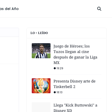
las del Año
LO + LEÍDO
Juego de Héroes; los
Tuzos llegan al cine
después de ganar la Liga
MX
19:29
Presenta Disney arte de
Tinkerbell 2
18:13
Llega "Kick Buttowski" a
Disney XD