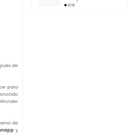
21:13
spués de
roe para
conocido
(
Wonder
grama de
hnapp
y