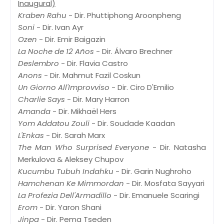
Inaugural)
Kraben Rahu
- Dir. Phuttiphong Aroonpheng
Soni
- Dir. Ivan Ayr
Ozen
- Dir. Emir Baigazin
La Noche de 12 Años
- Dir. Álvaro Brechner
Deslembro
- Dir. Flavia Castro
Anons
- Dir. Mahmut Fazil Coskun
Un Giorno All'Improvviso
- Dir. Ciro D'Emilio
Charlie Says
- Dir. Mary Harron
Amanda
- Dir. Mikhaël Hers
Yom Addatou Zouli
- Dir. Soudade Kaadan
L'Enkas
- Dir. Sarah Marx
The Man Who Surprised Everyone
- Dir. Natasha
Merkulova & Aleksey Chupov
Kucumbu Tubuh Indahku
- Dir. Garin Nughroho
Hamchenan Ke Mimmordan
- Dir. Mosfata Sayyari
La Profezia Dell'Armadillo
- Dir. Emanuele Scaringi
Erom
- Dir. Yaron Shani
Jinpa
- Dir. Pema Tseden