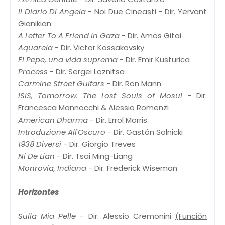
Il Diario Di Angela
- Noi Due Cineasti - Dir. Yervant
Gianikian
A Letter To A Friend In Gaza
- Dir. Amos Gitai
Aquarela
- Dir. Victor Kossakovsky
El Pepe, una vida suprema
- Dir. Emir Kusturica
Process
- Dir. Sergei Loznitsa
Carmine Street Guitars
- Dir. Ron Mann
ISIS, Tomorrow. The Lost Souls of Mosul
- Dir.
Francesca Mannocchi & Alessio Romenzi
American Dharma
- Dir. Errol Morris
Introduzione All'Oscuro
- Dir. Gastón Solnicki
1938 Diversi
- Dir. Giorgio Treves
Ni De Lian
- Dir. Tsai Ming-Liang
Monrovia, Indiana
- Dir. Frederick Wiseman
Horizontes
Sulla Mia Pelle
- Dir. Alessio Cremonini
(Función