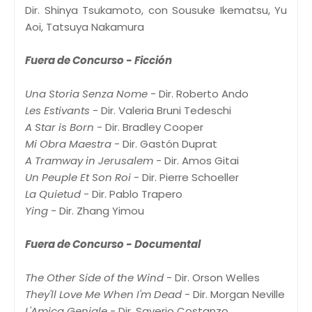
Dir. Shinya Tsukamoto, con Sousuke Ikematsu, Yu
Aoi, Tatsuya Nakamura
Fuera de Concurso - Ficción
Una Storia Senza Nome
- Dir. Roberto Ando
Les Estivants
- Dir. Valeria Bruni Tedeschi
A Star is Born
- Dir. Bradley Cooper
Mi Obra Maestra
- Dir. Gastón Duprat
A Tramway in Jerusalem
- Dir. Amos Gitai
Un Peuple Et Son Roi
- Dir. Pierre Schoeller
La Quietud
- Dir. Pablo Trapero
Ying
- Dir. Zhang Yimou
Fuera de Concurso - Documental
The Other Side of the Wind
- Dir. Orson Welles
They'll Love Me When I'm Dead
- Dir. Morgan Neville
L'Amica Geniale
- Dir. Saverio Costanzo