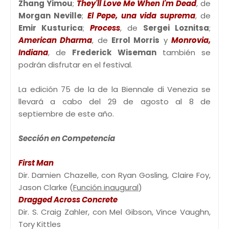
Zhang Yimou
;
They'll Love Me When I'm Dead
, de
Morgan Neville
;
El Pepe, una vida suprema
, de
Emir Kusturica
;
Process
, de
Sergei Loznitsa
;
American Dharma
, de
Errol Morris
y
Monrovia,
Indiana
, de
Frederick Wiseman
también se
podrán disfrutar en el festival.
La edición 75 de la de la Biennale di Venezia se
llevará a cabo del 29 de agosto al 8 de
septiembre de este año.
Sección en Competencia
First Man
Dir. Damien Chazelle, con Ryan Gosling, Claire Foy,
Jason Clarke (
Función inaugural
)
Dragged Across Concrete
Dir. S. Craig Zahler, con Mel Gibson, Vince Vaughn,
Tory Kittles