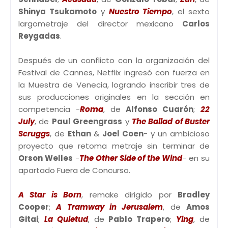
Shinya Tsukamoto
y
Nuestro Tiempo
, el sexto
largometraje del director mexicano
Carlos
Reygadas
.
Después de un conflicto con la organización del
Festival de Cannes, Netflix ingresó con fuerza en
la Muestra de Venecia, logrando inscribir tres de
sus producciones originales en la sección en
competencia -
Roma
, de
Alfonso Cuarón
;
22
July
, de
Paul Greengrass
y
The Ballad of Buster
Scruggs
, de
Ethan
&
Joel Coen
- y un ambicioso
proyecto que retoma metraje sin terminar de
Orson Welles
-
The Other Side of the Wind
- en su
apartado Fuera de Concurso.
A Star is Born
, remake dirigido por
Bradley
Cooper
;
A Tramway in Jerusalem
, de
Amos
Gitai
;
La Quietud
, de
Pablo Trapero
;
Ying
, de