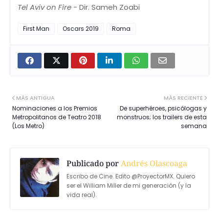
Tel Aviv on Fire
- Dir. Sameh Zoabi
First Man
Oscars 2019
Roma
MÁS ANTIGUA
MÁS RECIENTE
Nominaciones a los Premios
De superhéroes, psicólogas y
Metropolitanos de Teatro 2018
monstruos; los trailers de esta
(Los Metro)
semana
Publicado por
Andrés Olascoaga
Escribo de Cine. Edito @ProyectorMX. Quiero
ser el William Miller de mi generación (y la
vida real).