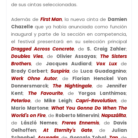
de sus cintas seleccionadas.
Además de
First Man
, la nueva cinta de
Damien
Chazelle
que ya había anunciada como función
inaugural y parte de la sección en competencia,
el festival presentará en su selección principal
Dragged Across Concrete
, de
S. Craig Zahler
;
Doubles Vies
, de
Olivier Assayas
;
The Sisters
Brothers
, de
Jacques Audiard
;
Vox Lux
de
Brady Corbert
;
Suspiria
, de
Luca Guadagnino
;
Werk Ohne Autor
, de
Florian Henckel Von
Donnersmarck
;
The Nightingale
, de
Jennifer
Kent
;
The Favourite
, de
Yorgos Lanthimos
;
Peterloo
, de
Mike Leigh
;
Capri-Revolution
, de
Mario Martone
;
What You Gonna Do When The
World's on Fire
, de
Roberto Minervini
;
Napszállta
,
de
László Nemes
;
Freres Ennemis
, de
Davis
Oelhoffen
;
At Eternity's Gate
, de
Julian
Schnabel
;
Acusada
, de
Gonzalo Tobal
;
Zan
, de