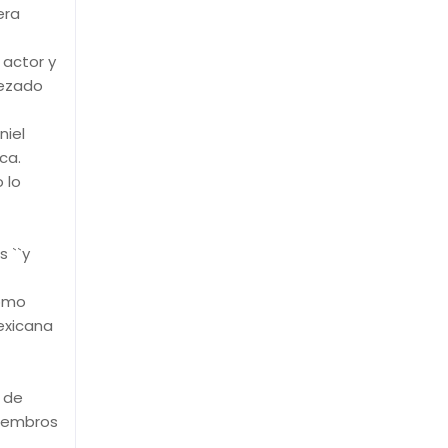
era
 actor y
bezado
niel
ca.
 lo
 ``y
como
exicana
r de
miembros