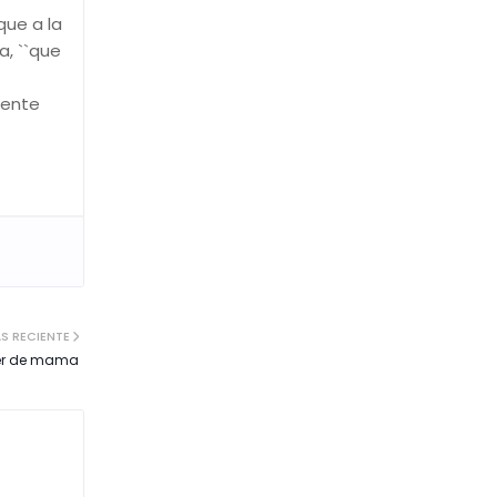
que a la
a, ``que
mente
S RECIENTE
cer de mama