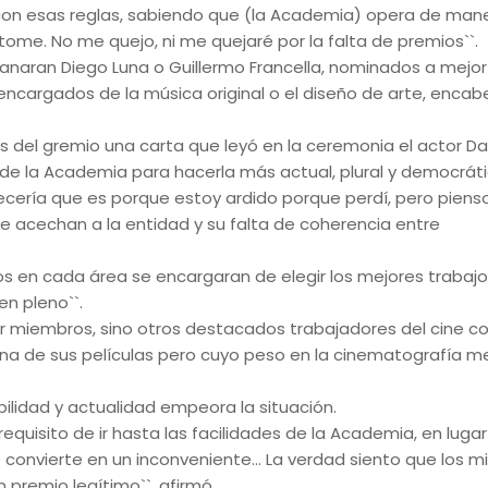
ré con esas reglas, sabiendo que (la Academia) opera de man
ome. No me quejo, ni me quejaré por la falta de premios``.
anaran Diego Luna o Guillermo Francella, nominados a mejor
encargados de la música original o el diseño de arte, enca
s del gremio una carta que leyó en la ceremonia el actor Da
 de la Academia para hacerla más actual, plural y democráti
arecería que es porque estoy ardido porque perdí, pero pienso
 acechan a la entidad y su falta de coherencia entre
s en cada área se encargaran de elegir los mejores trabajos
en pleno``.
er miembros, sino otros destacados trabajadores del cine 
una de sus películas pero cuyo peso en la cinematografía m
ibilidad y actualidad empeora la situación.
equisito de ir hasta las facilidades de la Academia, en luga
 convierte en un inconveniente... La verdad siento que los 
premio legítimo``, afirmó.