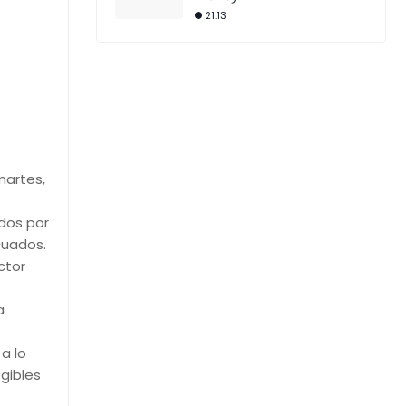
21:13
martes,
dos por
cuados.
ctor
a
a lo
gibles