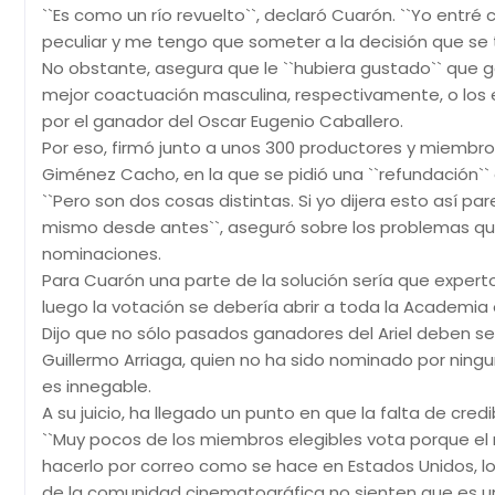
``Es como un río revuelto``, declaró Cuarón. ``Yo ent
peculiar y me tengo que someter a la decisión que se t
No obstante, asegura que le ``hubiera gustado`` que g
mejor coactuación masculina, respectivamente, o los 
por el ganador del Oscar Eugenio Caballero.
Por eso, firmó junto a unos 300 productores y miembro
Giménez Cacho, en la que se pidió una ``refundación``
``Pero son dos cosas distintas. Si yo dijera esto así p
mismo desde antes``, aseguró sobre los problemas que
nominaciones.
Para Cuarón una parte de la solución sería que experto
luego la votación se debería abrir a toda la Academia 
Dijo que no sólo pasados ganadores del Ariel deben s
Guillermo Arriaga, quien no ha sido nominado por ning
es innegable.
A su juicio, ha llegado un punto en que la falta de cred
``Muy pocos de los miembros elegibles vota porque el r
hacerlo por correo como se hace en Estados Unidos, lo
de la comunidad cinematográfica no sienten que es un 