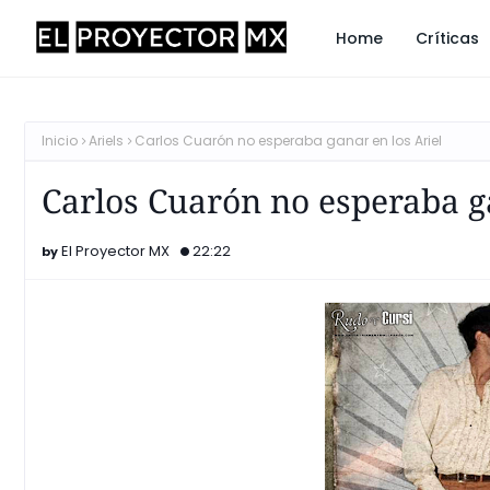
Home
Críticas
Inicio
Ariels
Carlos Cuarón no esperaba ganar en los Ariel
Carlos Cuarón no esperaba ga
El Proyector MX
22:22