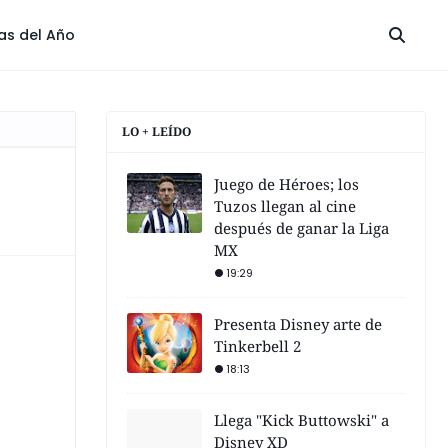
las del Año
LO + LEÍDO
Juego de Héroes; los
Tuzos llegan al cine
después de ganar la Liga
MX
19:29
Presenta Disney arte de
Tinkerbell 2
18:13
Llega "Kick Buttowski" a
Disney XD