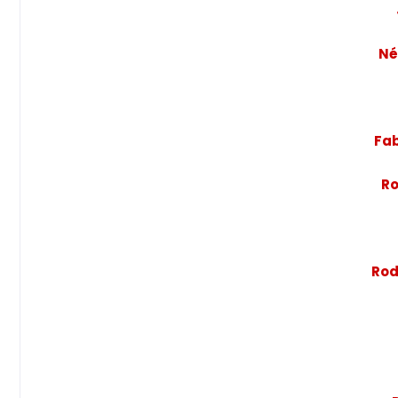
Né
Fab
R
Rod