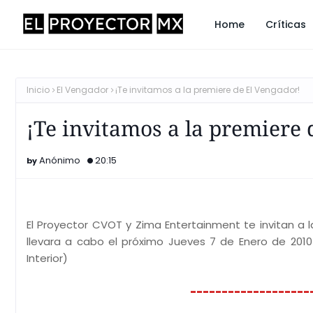
Home
Críticas
Inicio
El Vengador
¡Te invitamos a la premiere de El Vengador!
¡Te invitamos a la premiere 
Anónimo
20:15
El Proyector CVOT y Zima Entertainment te invitan a 
llevara a cabo el próximo Jueves 7 de Enero de 2010 
Interior)
-------------------