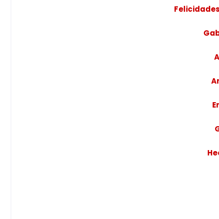
Felicidade
Gab
A
A
E
G
He