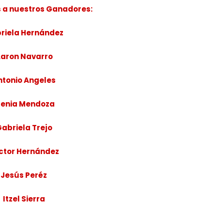
s a nuestros Ganadores:
riela Hernández
aron Navarro
ntonio Angeles
renia Mendoza
abriela Trejo
ctor Hernández
Jesús Peréz
Itzel Sierra