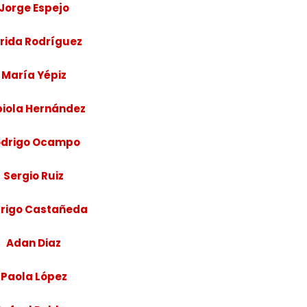
Jorge Espejo
rida Rodríguez
María Yépiz
iola Hernández
odrigo Ocampo
Sergio Ruiz
rigo Castañeda
Adan Diaz
Paola López