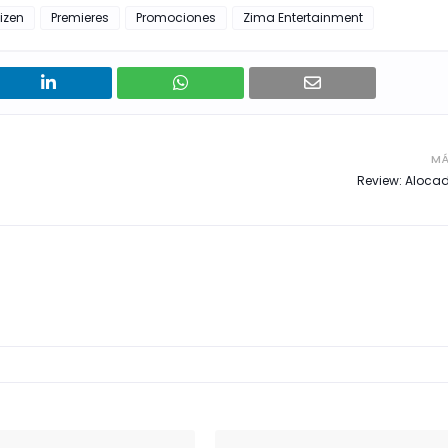
izen
Premieres
Promociones
Zima Entertainment
MÁ
Review: Aloca