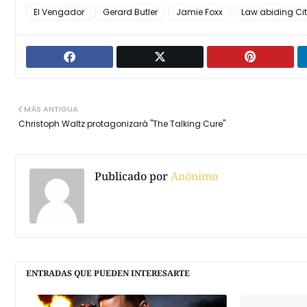
El Vengador
Gerard Butler
Jamie Foxx
Law abiding Cit
MÁS ANTIGUA
Christoph Waltz protagonizará "The Talking Cure"
Publicado por
Anónimo
ENTRADAS QUE PUEDEN INTERESARTE