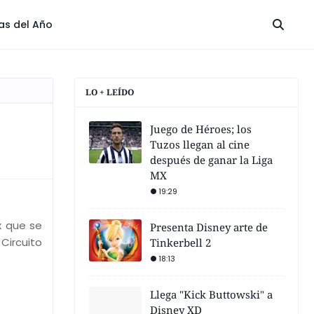
las del Año
LO + LEÍDO
Juego de Héroes; los
Tuzos llegan al cine
después de ganar la Liga
MX
19:29
x que se
Presenta Disney arte de
Circuito
Tinkerbell 2
18:13
Llega "Kick Buttowski" a
Disney XD