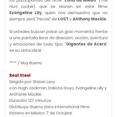
los participantes del filme "
Zona de Miedo
" (
The
Hurt Locker
) que se reúnen en este filme
Evangeline Lily
, quien nos demuestra que no
siempre será "Pecas" de
LOST
y
Anthony Mackie
.
Si ustedes buscan pasar un gran momento frente
a una pantalla llena de diversión, acción, aventura
y emociones de todo tipo: "
Gigantes de Acero
"
es su cinta ideal.
**** / Muy Buena
Real Steel
Dirigida por: Shawn Levy
con Hugh Jackman, Dakota Goyo, Evangeline Lilly y
Anthonie Mackie
Duración: 127 minutos
Distribuye: Buena Vista International Films
Estreno en México: 7 de Octubre