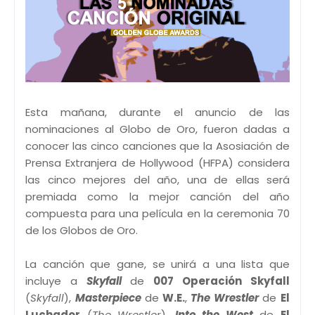
Esta mañana, durante el anuncio de las
nominaciones al Globo de Oro, fueron dadas a
conocer las cinco canciones que la Asosiación de
Prensa Extranjera de Hollywood (HFPA) considera
las cinco mejores del año, una de ellas será
premiada como la mejor canción del año
compuesta para una película en la ceremonia 70
de los Globos de Oro.
La canción que gane, se unirá a una lista que
incluye a
Skyfall
de
007 Operación Skyfall
(
Skyfall
),
Masterpiece
de
W.E.
,
The Wrestler
de
El
Luchador
(
The Wrestler
),
Into the West
de
El