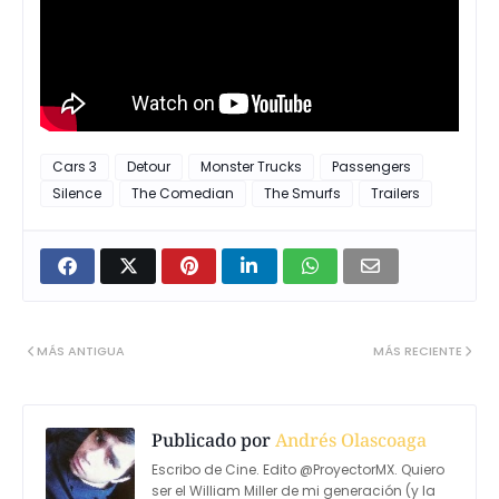
Cars 3
Detour
Monster Trucks
Passengers
Silence
The Comedian
The Smurfs
Trailers
MÁS ANTIGUA
MÁS RECIENTE
Publicado por
Andrés Olascoaga
Escribo de Cine. Edito @ProyectorMX. Quiero
ser el William Miller de mi generación (y la