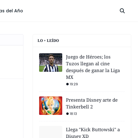
las del Año
LO + LEÍDO
Juego de Héroes; los
Tuzos llegan al cine
después de ganar la Liga
MX
19:29
Presenta Disney arte de
Tinkerbell 2
18:13
Llega "Kick Buttowski" a
Disney XD