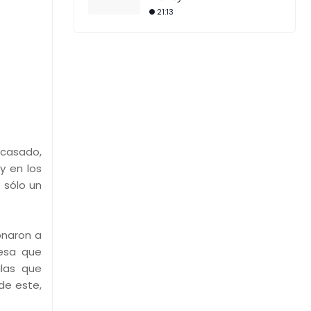
21:13
casado,
y en los
 sólo un
onaron a
mesa que
ulas que
de este,