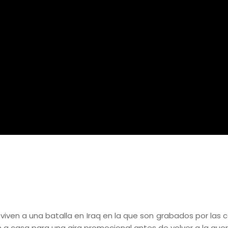
breviven a una batalla en Iraq en la que son grabados por las
a casa para una gira promocional antes de volver a la guer