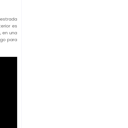
uestrada
erior es
, en una
igo para