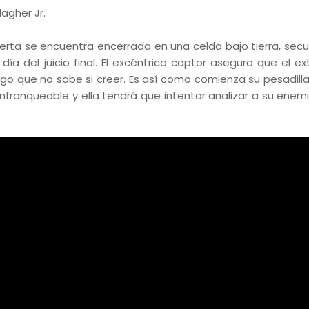
agher Jr.
erta se encuentra encerrada en una celda bajo tierra, sec
a del juicio final. El excéntrico captor asegura que el ext
lgo que no sabe si creer. Es así como comienza su pesadilla
infranqueable y ella tendrá que intentar analizar a su enem