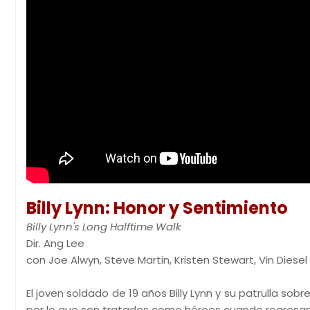
Billy Lynn: Honor y Sentimiento
Billy Lynn's Long Halftime Walk
Dir. Ang Lee
con Joe Alwyn, Steve Martin, Kristen Stewart, Vin Diesel
El joven soldado de 19 años Billy Lynn y su patrulla so
por lo que son tratados como héroes cuando regresan 