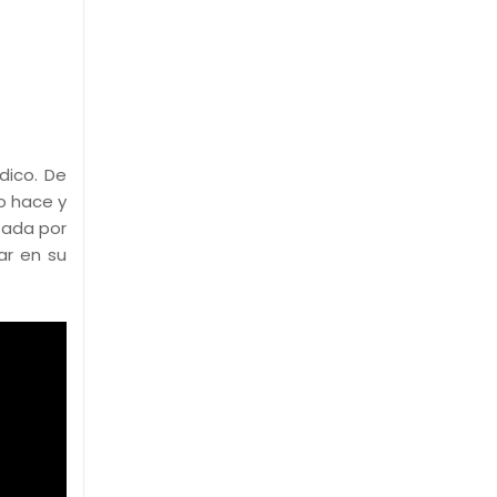
dico. De
o hace y
zada por
ar en su