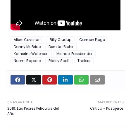
Alien: Covenant
Billy Crudup
Carmen Ejogo
Danny McBride
Demián Bichir
Katherine Waterson
Michael Fassbender
Noomi Rapace
Ridley Scott
Trailers
MÁS ANTIGUA
MÁS RECIENTE
2016: Las Peores Películas del
Crítica - Pasajeros
Año