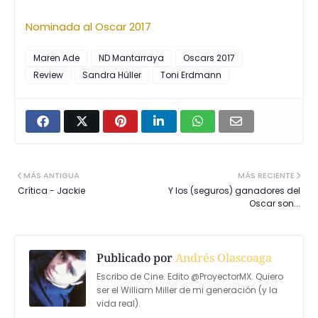
Nominada al Oscar 2017
Maren Ade
ND Mantarraya
Oscars 2017
Review
Sandra Hüller
Toni Erdmann
MÁS ANTIGUA
MÁS RECIENTE
Crítica - Jackie
Y los (seguros) ganadores del
Oscar son...
Publicado por
Andrés Olascoaga
Escribo de Cine. Edito @ProyectorMX. Quiero
ser el William Miller de mi generación (y la
vida real).