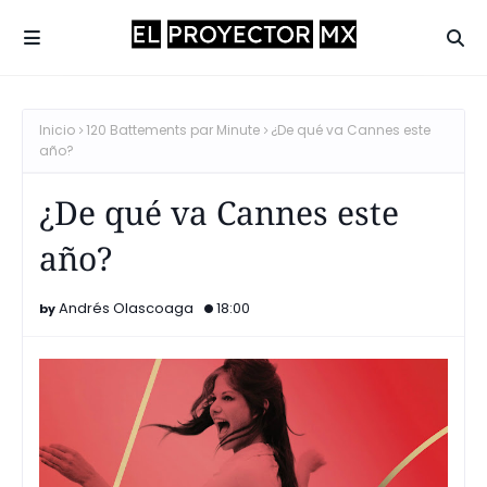
Inicio
120 Battements par Minute
¿De qué va Cannes este
año?
¿De qué va Cannes este
año?
Andrés Olascoaga
18:00