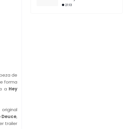
21:13
abeza de
e forma
a a
Hey
 original
e Deuce
,
r trailer