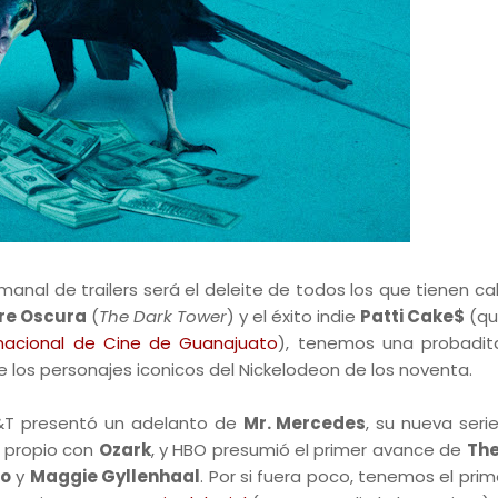
anal de trailers será el deleite de todos los que tienen c
rre Oscura
(
The Dark Tower
) y el éxito indie
Patti Cake$
(qu
ernacional de Cine de Guanajuato
), tenemos una probadit
de los personajes iconicos del Nickelodeon de los noventa.
T&T presentó un adelanto de
Mr. Mercedes
, su nueva serie
lo propio con
Ozark
, y HBO presumió el primer avance de
Th
co
y
Maggie Gyllenhaal
. Por si fuera poco, tenemos el prime