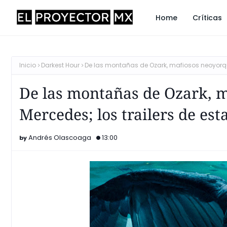
Home
Críticas
Inicio
Darkest Hour
De las montañas de Ozark, mafiosos neoyorqui
De las montañas de Ozark, m
Mercedes; los trailers de es
Andrés Olascoaga
13:00