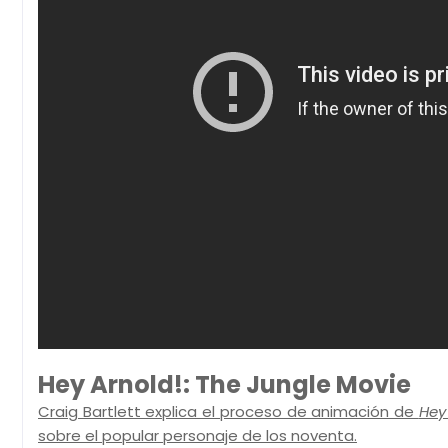
Hey Arnold!: The Jungle Movie
Craig Bartlett explica el proceso de animación de
Hey
sobre el popular personaje de los noventa.