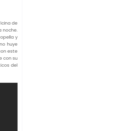
icina de
a noche.
opella y
ino huye
con este
e con su
icos del