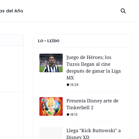
las del Año
LO + LEÍDO
Juego de Héroes; los
Tuzos llegan al cine
después de ganar la Liga
MX
19:29
Presenta Disney arte de
Tinkerbell 2
18:13
Llega "Kick Buttowski" a
Disney XD