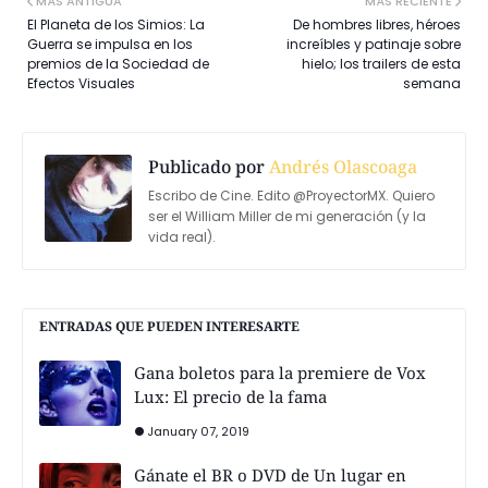
MÁS ANTIGUA
MÁS RECIENTE
El Planeta de los Simios: La
De hombres libres, héroes
Guerra se impulsa en los
increíbles y patinaje sobre
premios de la Sociedad de
hielo; los trailers de esta
Efectos Visuales
semana
Publicado por
Andrés Olascoaga
Escribo de Cine. Edito @ProyectorMX. Quiero
ser el William Miller de mi generación (y la
vida real).
ENTRADAS QUE PUEDEN INTERESARTE
Gana boletos para la premiere de Vox
Lux: El precio de la fama
January 07, 2019
Gánate el BR o DVD de Un lugar en