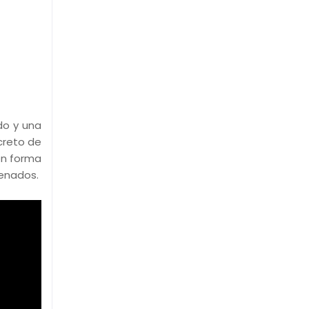
do y una
creto de
en forma
denados.