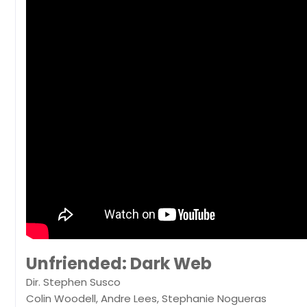
Unfriended: Dark Web
Dir. Stephen Susco
Colin Woodell, Andre Lees, Stephanie Nogueras