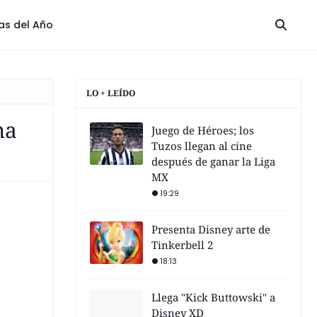
las del Año
LO + LEÍDO
na
Juego de Héroes; los
Tuzos llegan al cine
después de ganar la Liga
MX
19:29
Presenta Disney arte de
Tinkerbell 2
18:13
Llega "Kick Buttowski" a
Disney XD