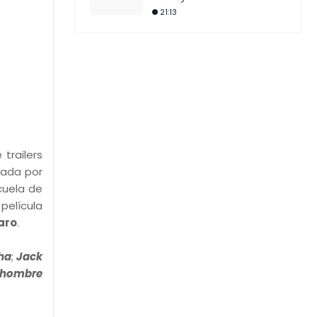
21:13
trailers
zada por
cuela de
 película
aro
.
ha
;
Jack
r hombre