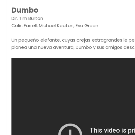
Dumbo
Dir. Tim Burton
Colin Farrell, Michael Keaton, Eva Green
Un pequeño elefante, cuyas orejas extragrandes le perm
planea una nueva aventura, Dumbo y sus amigos descu