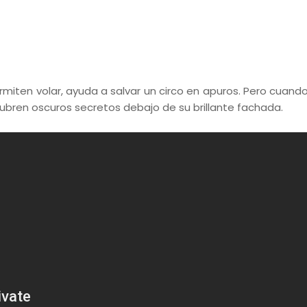
iten volar, ayuda a salvar un circo en apuros. Pero cuando 
bren oscuros secretos debajo de su brillante fachada.