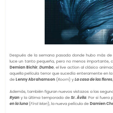
Después de la semana pasada donde hubo más de vei
luce un tanto pequeña, pero no menos importante, co
Demian Bichir
;
Dumbo
, el live action al clásico anim
aquella película terror que sucedía enteramente en 
de
Lenny Abrahamson
(
Room
) y
La casa de las flores
Además, también figuran nuevos vistazos a las seg
Ryan
y la última temporada de
Sr. Ávila
. Por si fuer
en la luna
(
First Man
), la nueva película de
Damien Cha