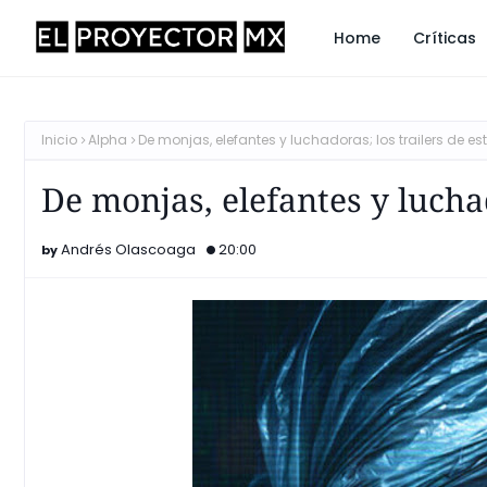
Home
Críticas
Inicio
Alpha
De monjas, elefantes y luchadoras; los trailers de 
De monjas, elefantes y lucha
Andrés Olascoaga
20:00