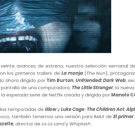
nte avances de estreno, nuestra selección semanal de 
n los primeros trailers de
La monja
(
The Nun
), protagoni
ado ahora dirigido por
Tim Burton
;
Unfriended: Dark Web
, se
la pantalla de una computadora;
The Little Stranger
, la nueva
, la esperada serie de Netflix creada y dirigida por
Manolo C
undas temporadas de
Glow
y
Luke Cage
;
The Children Act
;
Alp
a poco, también tenemos una versión para IMAX de
El prime
zelle
, director de
La La Land
y
Whiplash
.