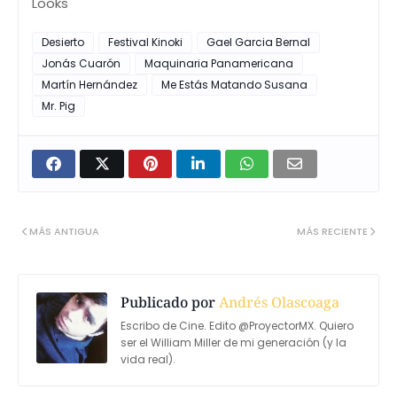
Looks
Desierto
Festival Kinoki
Gael Garcia Bernal
Jonás Cuarón
Maquinaria Panamericana
Martín Hernández
Me Estás Matando Susana
Mr. Pig
MÁS ANTIGUA
MÁS RECIENTE
Publicado por
Andrés Olascoaga
Escribo de Cine. Edito @ProyectorMX. Quiero
ser el William Miller de mi generación (y la
vida real).