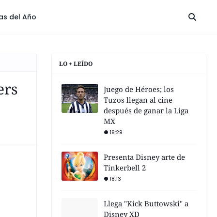
las del Año
LO + LEÍDO
ers
Juego de Héroes; los
Tuzos llegan al cine
después de ganar la Liga
MX
19:29
Presenta Disney arte de
Tinkerbell 2
18:13
Llega "Kick Buttowski" a
Disney XD