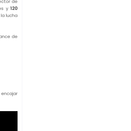
ector de
les y
120
la lucha
vance de
 encajar