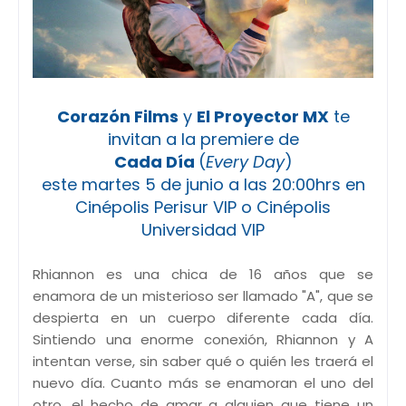
Corazón Films
y
El Proyector MX
te
invitan a la premiere de
Cada Día
(
Every Day
)
este martes 5 de junio a las 20:00hrs en
Cinépolis Perisur VIP o Cinépolis
Universidad VIP
Rhiannon es una chica de 16 años que se
enamora de un misterioso ser llamado "A", que se
despierta en un cuerpo diferente cada día.
Sintiendo una enorme conexión, Rhiannon y A
intentan verse, sin saber qué o quién les traerá el
nuevo día. Cuanto más se enamoran el uno del
otro, el hecho de amar a alguien que tiene un