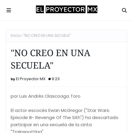
Inicio
"NO CREO EN UNA SECUELA"
"NO CREO EN UNA
SECUELA"
El Proyector MX
9:23
por Luis Andrès Olascoaga Toro
El actor escocés Ewan McGregor ("Star Wars:
Episode III- Revenge Of The Sith") ha descartado
participar en una secuela de la cinta
"Trainspotting".