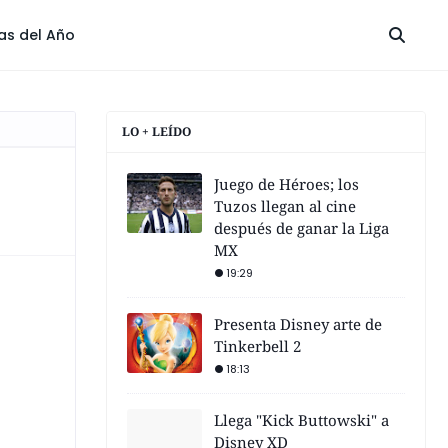
las del Año
LO + LEÍDO
Juego de Héroes; los
Tuzos llegan al cine
después de ganar la Liga
MX
19:29
Presenta Disney arte de
Tinkerbell 2
18:13
Llega "Kick Buttowski" a
Disney XD