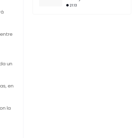
21:13
rá
 entre
ada un
as, en
on la