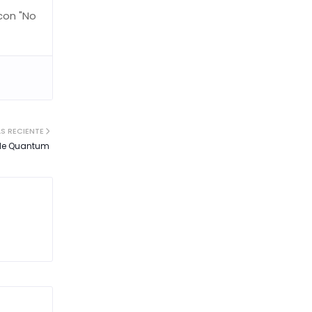
con "No
S RECIENTE
 de Quantum