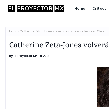
Home
Críticas
Inicio
Catherine Zeta-Jones volverá a los musicales con "Cleo"
Catherine Zeta-Jones volverá
El Proyector MX
22:31