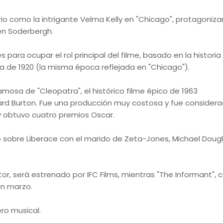
rio como la intrigante Velma Kelly en "Chicago", protagoniza
ven Soderbergh.
ra ocupar el rol principal del filme, basado en la historia
a de 1920 (la misma época reflejada en "Chicago").
amosa de "Cleopatra", el histórico filme épico de 1963
chard Burton. Fue una producción muy costosa y fue consider
y obtuvo cuatro premios Oscar.
 sobre Liberace con el marido de Zeta-Jones, Michael Dougl
or, será estrenado por IFC Films, mientras "The Informant", c
en marzo.
ro musical.