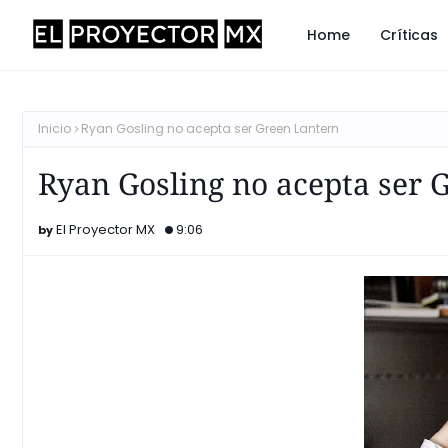
Home
Críticas
Inicio
Ryan Gosling no acepta ser Green Lantern
Ryan Gosling no acepta ser 
El Proyector MX
9:06