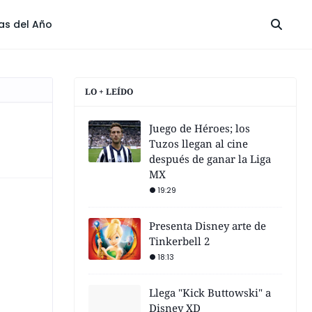
las del Año
LO + LEÍDO
Juego de Héroes; los
Tuzos llegan al cine
después de ganar la Liga
MX
19:29
Presenta Disney arte de
Tinkerbell 2
18:13
Llega "Kick Buttowski" a
Disney XD