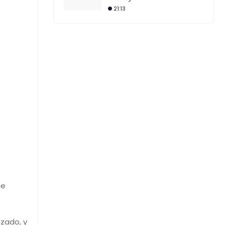
21:13
ue
izado, y