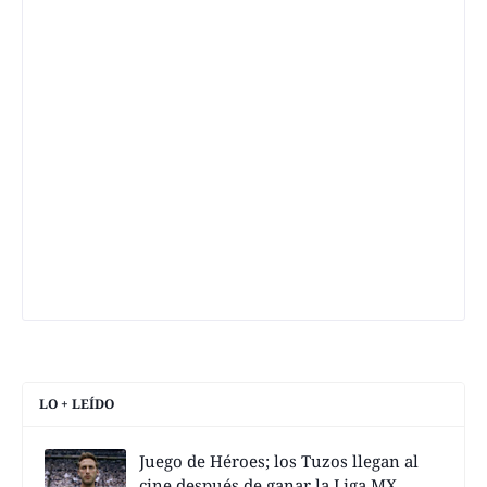
LO + LEÍDO
Juego de Héroes; los Tuzos llegan al
cine después de ganar la Liga MX