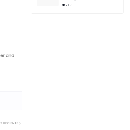
21:13
ter and
S RECIENTE