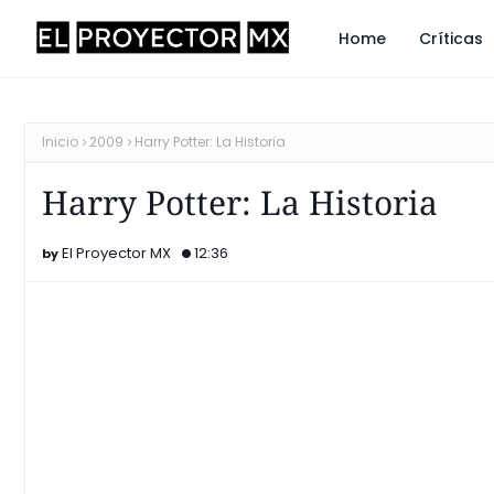
Home
Críticas
Inicio
2009
Harry Potter: La Historia
Harry Potter: La Historia
El Proyector MX
12:36