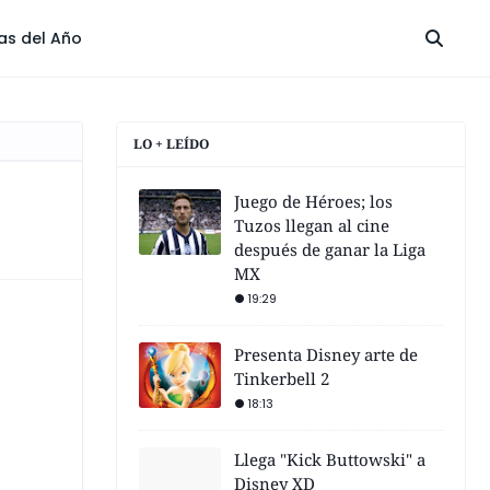
las del Año
LO + LEÍDO
Juego de Héroes; los
Tuzos llegan al cine
después de ganar la Liga
MX
19:29
Presenta Disney arte de
Tinkerbell 2
18:13
Llega "Kick Buttowski" a
Disney XD