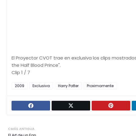
El Proyector CVOT trae en exclusiva los clips mostrad
the Half Blood Prince".
Clip 1 / 7
2009
Exclusiva
Harry Potter
Proximamente
MÁS ANTIGUA
El Art de un Fan