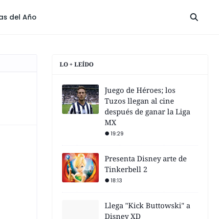
las del Año
LO + LEÍDO
Juego de Héroes; los
Tuzos llegan al cine
después de ganar la Liga
MX
19:29
Presenta Disney arte de
Tinkerbell 2
18:13
Llega "Kick Buttowski" a
Disney XD