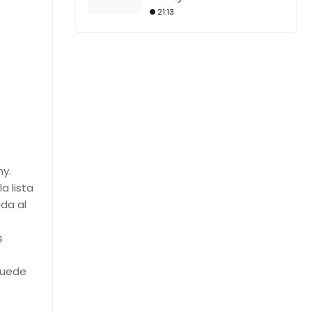
21:13
ny.
a lista
da al
s
puede