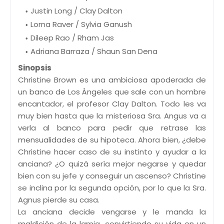
Justin Long / Clay Dalton
Lorna Raver / Sylvia Ganush
Dileep Rao / Rham Jas
Adriana Barraza / Shaun San Dena
Sinopsis
Christine Brown es una ambiciosa apoderada de
un banco de Los Ángeles que sale con un hombre
encantador, el profesor Clay Dalton. Todo les va
muy bien hasta que la misteriosa Sra. Angus va a
verla al banco para pedir que retrase las
mensualidades de su hipoteca. Ahora bien, ¿debe
Christine hacer caso de su instinto y ayudar a la
anciana? ¿O quizá sería mejor negarse y quedar
bien con su jefe y conseguir un ascenso? Christine
se inclina por la segunda opción, por lo que la Sra.
Agnus pierde su casa.
La anciana decide vengarse y le manda la
maldición de la lamia, convirtiendo su vida en un