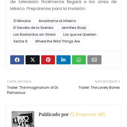
de televisión finalmente llegará a los cines de
México. Prepárense para la invasión.
31 Minutos
Arrastrame al Infierno
El Secreto de la Sirenita
Jennifers Body
Los Bastardos sin Gloria
Los que se Quedan
Sector 9
Where the Wild Things Are
MÁS ANTIGUA
MÁS RECIENTE
Trailer: The Imaginarium of Dr.
Trailer: The Lovely Bones
Parnassus
Publicado por
El Proyector MX