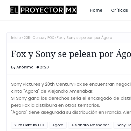
Home
Críticas
Inicio
20th Century FOX
Fox y Sony se pelean por Ágora
Fox y Sony se pelean por Ág
Anónimo
21:20
Sony Pictures y 20th Century Fox se encuentran negocia
cinta "Ágora" de Alejandro Amenábar.
Si Sony gana los derechos seria el encargado de distri
pero Fox la distribuira en otros territorios.
"Ágora" tiene asegurada su distribución en Francia, Ale
20th Century FOX
Agora
Alejandro Amenabar
Sony Pi