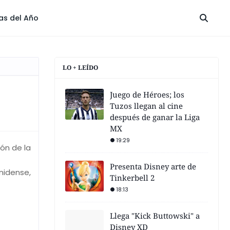
las del Año
LO + LEÍDO
Juego de Héroes; los
Tuzos llegan al cine
después de ganar la Liga
MX
19:29
ón de la
Presenta Disney arte de
nidense,
Tinkerbell 2
18:13
Llega "Kick Buttowski" a
Disney XD