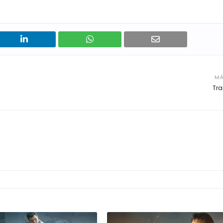
MÁ
Tra