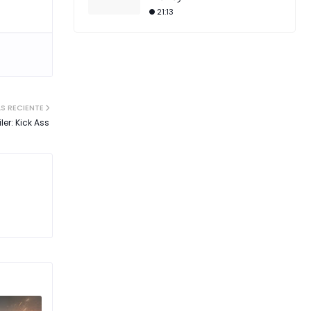
21:13
S RECIENTE
iler: Kick Ass