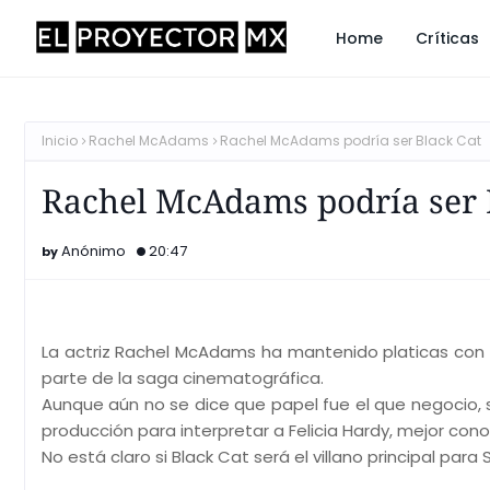
Home
Críticas
Inicio
Rachel McAdams
Rachel McAdams podría ser Black Cat
Rachel McAdams podría ser 
Anónimo
20:47
La actriz Rachel McAdams ha mantenido platicas con 
parte de la saga cinematográfica.
Aunque aún no se dice que papel fue el que negocio,
producción para interpretar a Felicia Hardy, mejor co
No está claro si Black Cat será el villano principal pa