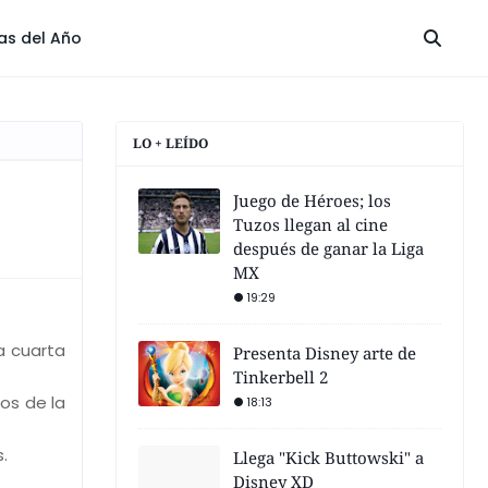
las del Año
LO + LEÍDO
Juego de Héroes; los
Tuzos llegan al cine
después de ganar la Liga
MX
19:29
a cuarta
Presenta Disney arte de
Tinkerbell 2
os de la
18:13
.
Llega "Kick Buttowski" a
Disney XD