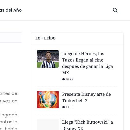
las del Año
LO + LEÍDO
Juego de Héroes; los
Tuzos llegan al cine
después de ganar la Liga
MX
19:29
artes de
Presenta Disney arte de
Tinkerbell 2
a vez en
18:13
 logrado
cantante
Llega "Kick Buttowski" a
Disney XD
se había