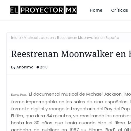
Home
Críticas
Inicio
Michael Jackson
Reestrenan Moonwalker en España
Reestrenan Moonwalker en 
Anónimo
21:10
El documental musical de Michael Jackson, 'Mo
Europa Press.-
forma improrrogable en las salas de cine españolas. 
formato digital y recoge la trayectoria del Rey del Pop
El film, que dura 84 minutos, va mostrando los cambi
hasta los 30 años que tenía cuando hizo el filme.
acababa de publicar en 1987 su álbum 'Bad', el úl