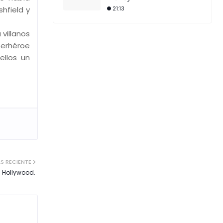
hfield y
21:13
villanos
perhéroe
ellos un
S RECIENTE
 Hollywood.