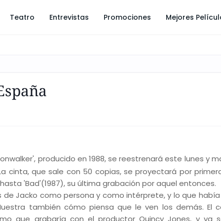
Teatro
Entrevistas
Promociones
Mejores Pelícu
España
onwalker', producido en 1988, se reestrenará este lunes y m
La cinta, que sale con 50 copias, se proyectará por primer
 hasta 'Bad'(1987), su última grabación por aquel entonces.
os de Jacko como persona y como intérprete, y lo que había
 Muestra también cómo piensa que le ven los demás. El 
timo que grabaría con el productor Quincy Jones, y ya 