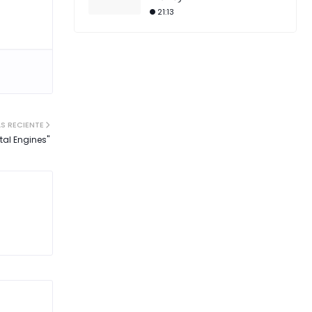
21:13
S RECIENTE
rtal Engines"