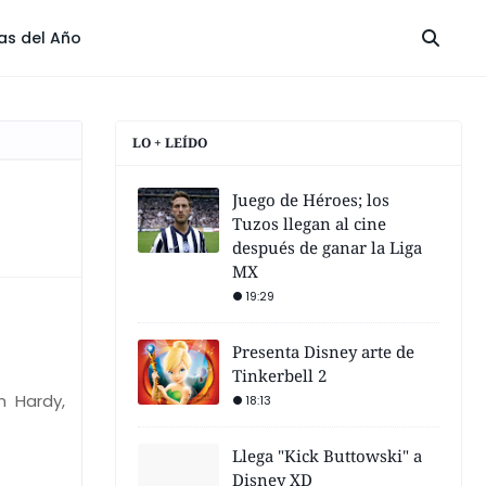
las del Año
LO + LEÍDO
Juego de Héroes; los
Tuzos llegan al cine
después de ganar la Liga
MX
19:29
Presenta Disney arte de
Tinkerbell 2
m Hardy,
18:13
Llega "Kick Buttowski" a
Disney XD