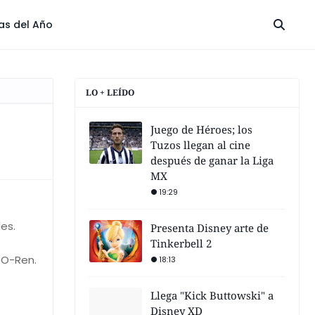
las del Año
LO + LEÍDO
Juego de Héroes; los
Tuzos llegan al cine
después de ganar la Liga
MX
19:29
es.
Presenta Disney arte de
Tinkerbell 2
 O-Ren.
18:13
Llega "Kick Buttowski" a
Disney XD