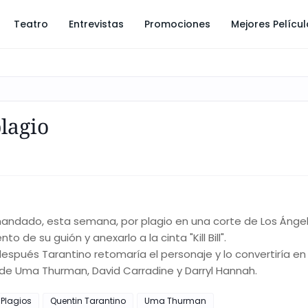
Teatro
Entrevistas
Promociones
Mejores Pelícu
lagio
emandado, esta semana, por plagio en una corte de Los Ángel
de su guión y anexarlo a la cinta "Kill Bill".
espués Tarantino retomaría el personaje y lo convertiría en
nes de Uma Thurman, David Carradine y Darryl Hannah.
Plagios
Quentin Tarantino
Uma Thurman