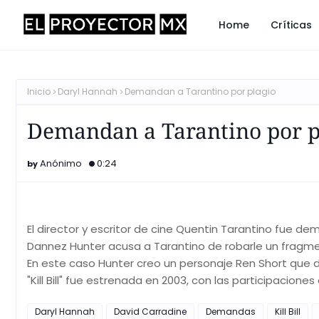
Home
Críticas
Inicio
Daryl Hannah
Demandan a Tarantino por plagio
Demandan a Tarantino por p
Anónimo
0:24
El director y escritor de cine Quentin Tarantino fue d
Dannez Hunter acusa a Tarantino de robarle un fragmento 
En este caso Hunter creo un personaje Ren Short que d
"Kill Bill" fue estrenada en 2003, con las participacio
Daryl Hannah
David Carradine
Demandas
Kill Bill