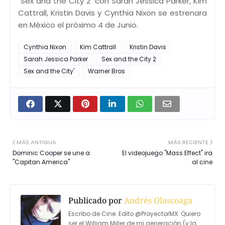
"Sex and the City 2" con Sarah Jessica Parker, Kim
Cattrall, Kristin Davis y Cynthia Nixon se estrenara
en México el próximo 4 de Junio.
Cynthia Nixon
Kim Cattrall
Kristin Davis
Sarah Jessica Parker
Sex and the City 2
Sex and the City'
Warner Bros
MÁS ANTIGUA
MÁS RECIENTE
Dominic Cooper se une a
El videojuego "Mass Effect" ira
"Capitan America"
al cine
Publicado por
Andrés Olascoaga
Escribo de Cine. Edito @ProyectorMX. Quiero
ser el William Miller de mi generación (y la