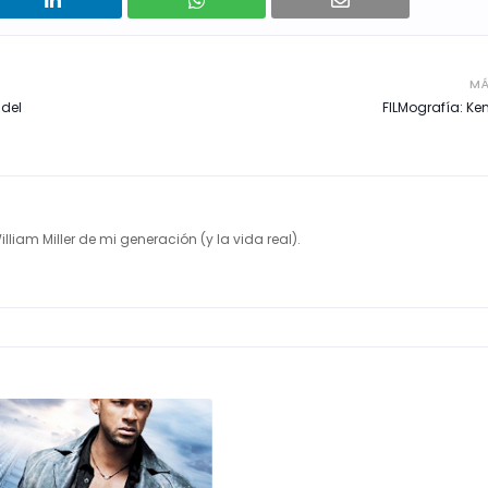
MÁ
 del
FILMografía: K
illiam Miller de mi generación (y la vida real).