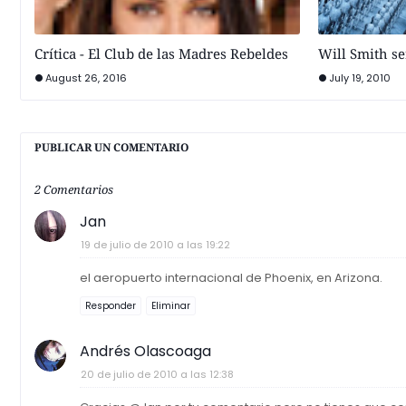
Crítica - El Club de las Madres Rebeldes
Will Smith s
August 26, 2016
July 19, 2010
PUBLICAR UN COMENTARIO
2 Comentarios
Jan
19 de julio de 2010 a las 19:22
el aeropuerto internacional de Phoenix, en Arizona.
Responder
Eliminar
Andrés Olascoaga
20 de julio de 2010 a las 12:38