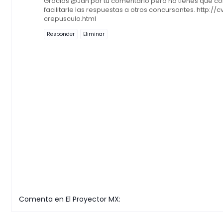
Gracias @Jan por tu comentario pero no tienes que cont
facilitarle las respuestas a otros concursantes. http:
crepusculo.html
Responder
Eliminar
Comenta en El Proyector MX: